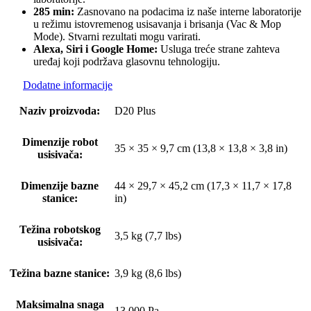
285 min:
Zasnovano na podacima iz naše interne laboratorije
u režimu istovremenog usisavanja i brisanja (Vac & Mop
Mode). Stvarni rezultati mogu varirati.
Alexa, Siri i Google Home:
Usluga treće strane zahteva
uređaj koji podržava glasovnu tehnologiju.
Dodatne informacije
Naziv proizvoda:
D20 Plus
Dimenzije robot
35 × 35 × 9,7 cm (13,8 × 13,8 × 3,8 in)
usisivača:
Dimenzije bazne
44 × 29,7 × 45,2 cm (17,3 × 11,7 × 17,8
stanice:
in)
Težina robotskog
3,5 kg (7,7 lbs)
usisivača:
Težina bazne stanice:
3,9 kg (8,6 lbs)
Maksimalna snaga
13,000 Pa