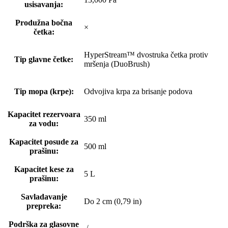
usisavanja:
Produžna bočna
×
četka:
HyperStream™ dvostruka četka protiv
Tip glavne četke:
mršenja (DuoBrush)
Tip mopa (krpe):
Odvojiva krpa za brisanje podova
Kapacitet rezervoara
350 ml
za vodu:
Kapacitet posude za
500 ml
prašinu:
Kapacitet kese za
5 L
prašinu:
Savladavanje
Do 2 cm (0,79 in)
prepreka:
Podrška za glasovne