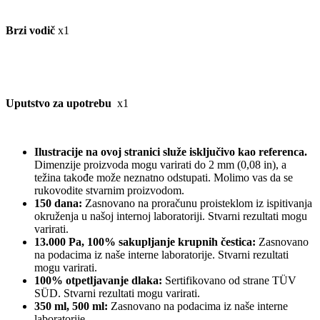
Brzi vodič
x1
Uputstvo za upotrebu
x1
Ilustracije na ovoj stranici služe isključivo kao referenca.
Dimenzije proizvoda mogu varirati do 2 mm (0,08 in), a
težina takođe može neznatno odstupati. Molimo vas da se
rukovodite stvarnim proizvodom.
150 dana:
Zasnovano na proračunu proisteklom iz ispitivanja
okruženja u našoj internoj laboratoriji. Stvarni rezultati mogu
varirati.
13.000 Pa, 100% sakupljanje krupnih čestica:
Zasnovano
na podacima iz naše interne laboratorije. Stvarni rezultati
mogu varirati.
100% otpetljavanje dlaka:
Sertifikovano od strane TÜV
SÜD. Stvarni rezultati mogu varirati.
350 ml, 500 ml:
Zasnovano na podacima iz naše interne
laboratorije.