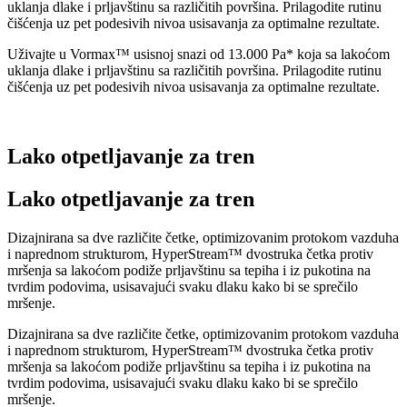
uklanja dlake i prljavštinu sa različitih površina. Prilagodite rutinu
čišćenja uz pet podesivih nivoa usisavanja za optimalne rezultate.
Uživajte u Vormax™ usisnoj snazi od 13.000 Pa* koja sa lakoćom
uklanja dlake i prljavštinu sa različitih površina. Prilagodite rutinu
čišćenja uz pet podesivih nivoa usisavanja za optimalne rezultate.
Lako otpetljavanje za tren
Lako otpetljavanje za tren
Dizajnirana sa dve različite četke, optimizovanim protokom vazduha
i naprednom strukturom, HyperStream™ dvostruka četka protiv
mršenja sa lakoćom podiže prljavštinu sa tepiha i iz pukotina na
tvrdim podovima, usisavajući svaku dlaku kako bi se sprečilo
mršenje.
Dizajnirana sa dve različite četke, optimizovanim protokom vazduha
i naprednom strukturom, HyperStream™ dvostruka četka protiv
mršenja sa lakoćom podiže prljavštinu sa tepiha i iz pukotina na
tvrdim podovima, usisavajući svaku dlaku kako bi se sprečilo
mršenje.