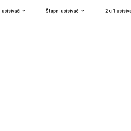
 usisivači
Štapni usisivači
2 u 1 usisiv